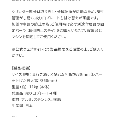
​シリンダー部分は取り外し・分解洗浄が可能なため、衛生
管理がし易く、絞り口プレートも付け替えが可能です。
転倒や事故の防止の為、ご使用時は必ず別途付属品の固
定パーツ（転倒防止ステイ）をご購入いただき、設置台と
マシンを固定してご使用ください。
※公式ウェブサイトにて製品概要をご確認の上、ご購入く
ださい。
【製品概要】
サイズ（約）：奥行き280×幅315×高さ680mm（レバー
を上げた最大高さ860mm）
重量（約）：11kg（本体）
付属品：絞り口プレート４種
素材：アルミ、ステンレス、樹脂
生産国：日本