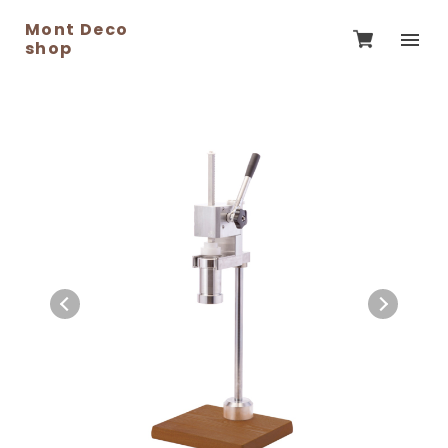
Mont Deco
shop