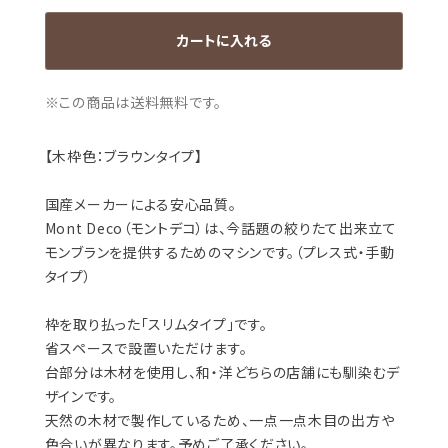
カートに入れる
※この商品は
送料無料
です。
【木枠色：ブラウンタイプ】
国産メーカーによる安心品質。
Mont Deco（モントデコ）は、今話題の絞りたて出来立て
モンブランを提供するためのマシンです。​（プレス式・手動
タイプ）
枠を取り払った「スリムタイプ」です。
省スペースで設置いただけます。
台部分は木材を使用し、和・洋どちらの店舗にも馴染むデ
ザインです。
天然の木材で製作しているため、一点一点木目の出方や
色合いが異なります。予めご了承ください。