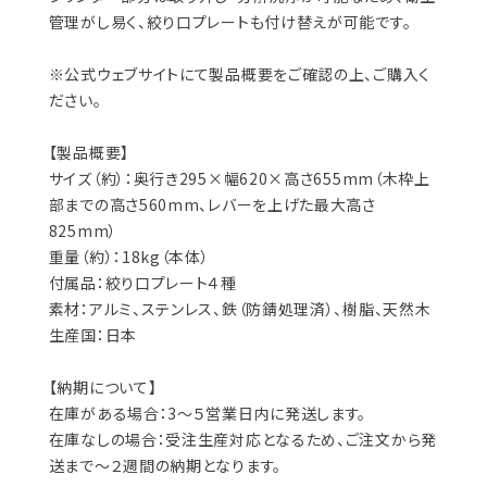
管理がし易く、絞り口プレートも付け替えが可能です。
※公式ウェブサイトにて製品概要をご確認の上、ご購入く
ださい。
【製品概要】
サイズ（約）：奥行き295×幅620×高さ655mm（木枠上
部までの高さ560mm、レバーを上げた最大高さ
825mm）
重量（約）：18kg（本体）
付属品：絞り口プレート４種
素材：アルミ、ステンレス、鉄（防錆処理済）、樹脂、天然木
生産国：日本
【納期について】
在庫がある場合：3～５営業日内に発送します。
在庫なしの場合：受注生産対応となるため、ご注文から発
送まで～２週間の納期となります。