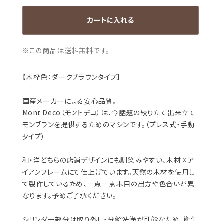
カートに入れる
※この商品は
送料無料
です。
【木枠色：ダークブラウンタイプ】
国産メーカーによる安心品質。
Mont Deco（モントデコ）は、今話題の絞りたて出来立て
モンブランを提供するためのマシンです。​（プレス式・手動
タイプ）
和・洋どちらの店舗デザインにも馴染みやすい、木材×ア
イアンフレームにて仕上げています。天然の木材を使用し
て製作しているため、一点一点木目の出方や色合いが異
なります。予めご了承ください。
​シリンダー部分は取り外し・分解洗浄が可能なため、衛生