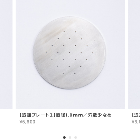
【追加プレート１】直径1.0mm／穴数少なめ
【追
¥6,600
¥6,