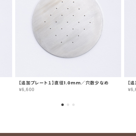
【追加プレート１】直径1.0mm／穴数少なめ
【追
¥6,600
¥6,