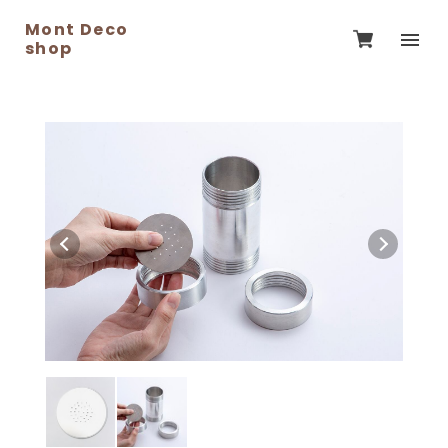
Mont Deco
shop