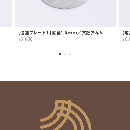
【追加プレート１】直径1.0mm／穴数少なめ
【追
¥6,600
¥6,